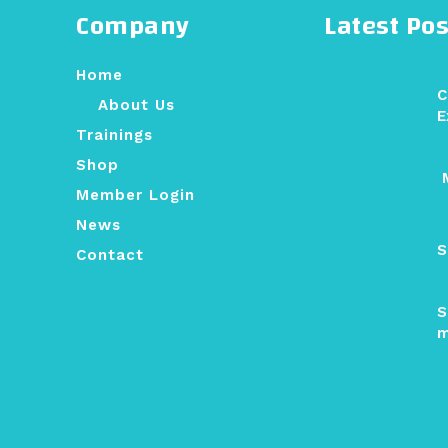
Company
Latest Pos
Home
C
About Us
E
Trainings
Shop
M
Member Login
News
S
Contact
S
m