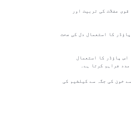
قوی عضلات کی تربیت اور
پاؤڈر کا استعمال دل کی صحت
 اس پاؤڈر کا استعمال
مدد فراہم کرتا ہے۔
ے خون کی جگہ سے کیلشیم کی