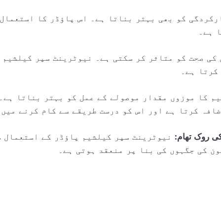
ارکردگی کو بھی بہتر بناتا ہے۔ اس پاؤڈر کا استعمال 
 ہے۔
 کی صحت کو متاثر کر سکتی ہے۔ نیوٹرینٹ سپر کیلشیم 
کرتا ہے۔
یم کا موزوں مقدار موصولے کے عمل کو بہتر بناتا ہے۔
افہ کرتا ہے اور اس کو درست طریقے سے کام کرنے میں 
ی روک تھام
: نیوٹرینٹ سپر کیلشیم پاؤڈر کے استعمال س
ون کی جگہوں کی بنا پر منعقد ہوتی ہے۔