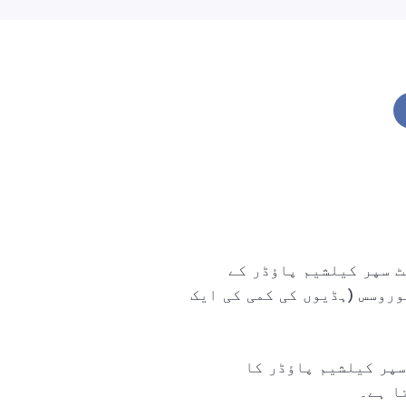
ٹ سپر کیلشیم پاؤڈر کے
روسس (ہڈیوں کی کمی کی ایک
سپر کیلشیم پاؤڈر کا
ا ہے۔