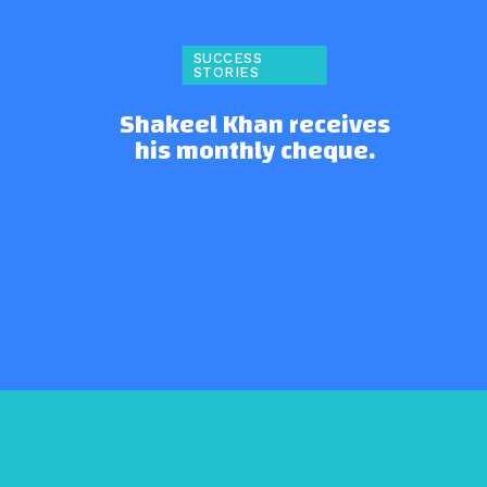
SUCCESS
STORIES
n
Shakeel Khan receives
his monthly cheque.