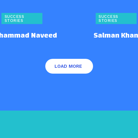
SUCCESS
SUCCESS
STORIES
STORIES
hammad Naveed
Salman Kha
LOAD MORE