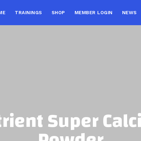
ME
TRAININGS
SHOP
MEMBER LOGIN
NEWS
rient Super Cal
Powder